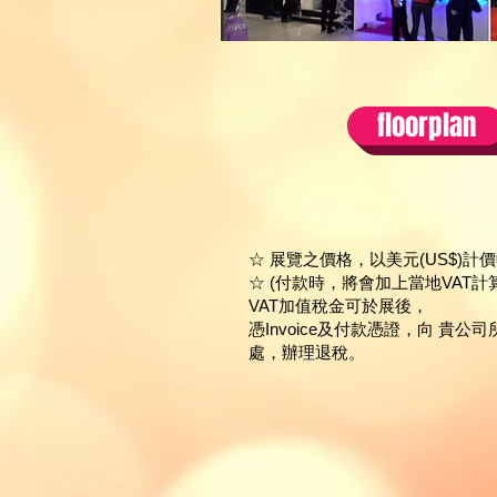
floorplan
☆ 展覽之價格，以美元(US$)計價
☆ (付款時，將會加上當地VAT
VAT加值稅金可於展後，
憑Invoice及付款憑證，向 貴
處，辦理退稅。