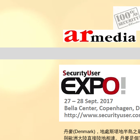
丹麥(Denmark)，地處斯堪地半
與歐洲大陸直接陸地相連。丹麥是個