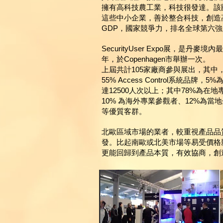
擁有高科技農工業，科技很發達。該
這些中小企業，善於整合科技，創造
GDP，國家競爭力，排名全球第六強
SecurityUser Expo展，是丹
年，於Copenhagen市舉辦一次。
上屆共計105家廠商參與展出，其中，40%為V
55% Access Control系統品
達12500人次以上；其中78%為在
10% 為海外專業參觀者、12%為
等優質客群。
北歐區域市場的業者，較重視產品品
發。比起南歐或北美市場等易受價格
更能回歸到產品本質，有效協商，創