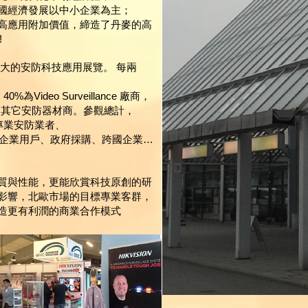
國經濟發展以中小企業為主；
高應用附加價值，締造了丹麥的高
!
麥境內最大的安防科技應用展覽。 每兩
ideo Surveillance 廠商，
牌，5%為其它安防器材商。參觀總計，
地專業安防業者、
當地企業用戶、政府採購、跨國企業…
質與性能，更能欣賞科技原創的研
影響，北歐市場的目標專業客群，
造更有利潤的商業合作模式